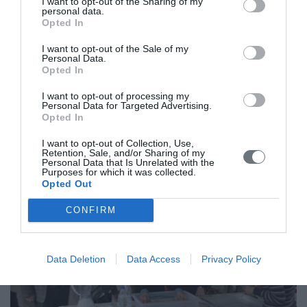
I want to opt-out of the Sharing of my
personal data.
Opted In
Προτάσεις για καλές πρακτικές
I want to opt-out of the Sale of my
εξοικονόμησης ενέργειας σε
Personal Data.
Opted In
σχολικές μονάδες
I want to opt-out of processing my
Στα πλαίσια των δραστηριοτήτων της ΟΑΚ, βασικός
Personal Data for Targeted Advertising.
Opted In
άξονας είναι η επίτευξη της μέγιστης δυνατής
εξοικονόμησης πόρων
I want to opt-out of Collection, Use,
Retention, Sale, and/or Sharing of my
Personal Data that Is Unrelated with the
Purposes for which it was collected.
Opted Out
CONFIRM
Data Deletion
Data Access
Privacy Policy