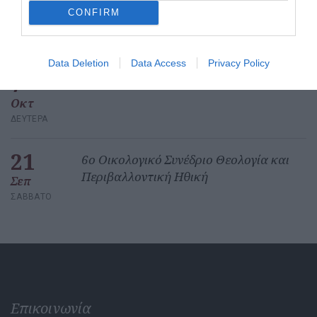
14
«Εν αρχή ην ο έρως»
CONFIRM
Οκτ
ΔΕΥΤΈΡΑ
Data Deletion
Data Access
Privacy Policy
7
Εν αρχή ην ο έρως
Οκτ
ΔΕΥΤΈΡΑ
21
6ο Οικολογικό Συνέδριο Θεολογία και
Περιβαλλοντική Ηθική
Σεπ
ΣΆΒΒΑΤΟ
Επικοινωνία