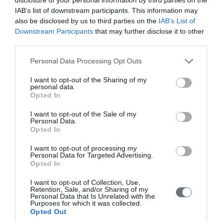
Παρασκευή, 31 Ιουλίου 2026
IAB’s list of downstream participants. This information may
also be disclosed by us to third parties on the
IAB’s List of
Συναυλία Χορωδίας Παραδοσιακής
Downstream Participants
that may further disclose it to other
Μουσικής της Ι. Μητροπόλεώς Κισάμου
third parties.
& Σελίνου
Personal Data Processing Opt Outs
Κυριακή, 5 Ιουλίου 2026
I want to opt-out of the Sharing of my
personal data.
Opted In
Φονταμενταλισμός και Προστασία των
Θρησκευτικών Μνημείων και Τόπων
I want to opt-out of the Sale of my
Personal Data.
Opted In
Δευτέρα, 22 Ιουνίου 2026
I want to opt-out of processing my
Personal Data for Targeted Advertising.
Opted In
I want to opt-out of Collection, Use,
Retention, Sale, and/or Sharing of my
Πεπραγμένα
Personal Data that Is Unrelated with the
Purposes for which it was collected.
Opted Out