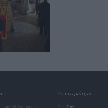
εές
Δραστηριότητα
γο της ΟΑΚ μπορεί να
Περί ΟΑΚ