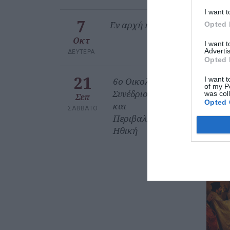
I want t
7
Εν αρχή ην ο έρως
Opted 
Οκτ
I want 
Advertis
ΔΕΥΤΈΡΑ
Opted 
21
I want t
6ο Οικολογικό
of my P
Συνέδριο Θεολογία
was col
Σεπ
Opted 
και
ΣΆΒΒΑΤΟ
Περιβαλλοντική
Ηθική