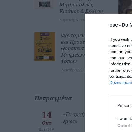
Μητροπόλεώς
Κισάμου & Σελίνου
Κυριακή, 5 Ιουλίου 2026
oac -
Do N
Φονταμενταλισμός
If you wish 
και Προστασία των
sensitive in
Θρησκευτικών
confirm you
Μνημείων και
continue se
Τόπων
information 
Δευτέρα, 22 Ιουνίου 2026
further disc
participants
Downstream 
Πεπραγμένα
Persona
14
«Εν αρχή ην ο
I want t
έρως»
Οκτ
Opted 
ΔΕΥΤΈΡΑ