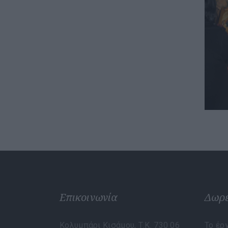
Επικοινωνία
Δωρ
Κολυμπάρι Κισάμου, Τ.Κ. 730 06
Το έρ