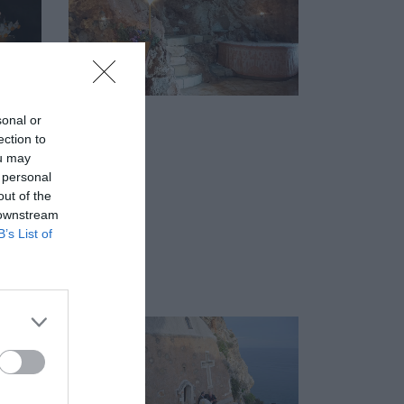
sonal or
ection to
ou may
 personal
out of the
 downstream
B’s List of