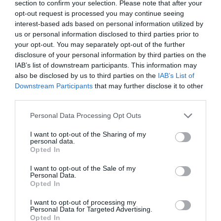
section to confirm your selection. Please note that after your
opt-out request is processed you may continue seeing
interest-based ads based on personal information utilized by
us or personal information disclosed to third parties prior to
Ενημερωτικά Δελτία
your opt-out. You may separately opt-out of the further
disclosure of your personal information by third parties on the
ΜΕΓΑΣ ΕΣΠΕΡΙΝΟΣ ΕΟΡΤΗΣ ΤΗΣ
IAB’s list of downstream participants. This information may
also be disclosed by us to third parties on the
IAB’s List of
ΜΕΤΑΜΟΡΦΩΣΕΩΣ ΣΤΟ
Downstream Participants
that may further disclose it to other
ΕΥΡΩΜΕΣΟΓΕΙΑΚΟ ΚΕΝΤΡΟ
third parties.
ΝΕΟΤΗΤΑΣ (ΝΩΠΗΓΕΙΑ)
Παρασκευή, 31 Ιουλίου 2026
Personal Data Processing Opt Outs
I want to opt-out of the Sharing of my
Συναυλία Χορωδίας Παραδοσιακής
personal data.
Μουσικής της Ι. Μητροπόλεώς Κισάμου
Opted In
& Σελίνου
I want to opt-out of the Sale of my
Personal Data.
Κυριακή, 5 Ιουλίου 2026
Opted In
I want to opt-out of processing my
Personal Data for Targeted Advertising.
Φονταμενταλισμός και Προστασία των
Opted In