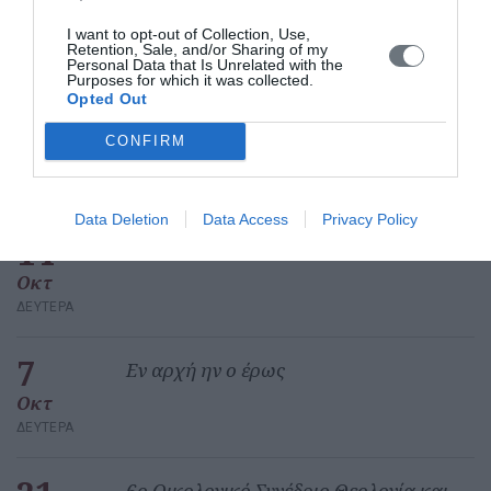
Θρησκευτικών Μνημείων και Τόπων
I want to opt-out of Collection, Use,
Δευτέρα, 22 Ιουνίου 2026
Retention, Sale, and/or Sharing of my
Personal Data that Is Unrelated with the
Purposes for which it was collected.
Opted Out
CONFIRM
Πεπραγμένα
Data Deletion
Data Access
Privacy Policy
14
«Εν αρχή ην ο έρως»
Οκτ
ΔΕΥΤΈΡΑ
7
Εν αρχή ην ο έρως
Οκτ
ΔΕΥΤΈΡΑ
6ο Οικολογικό Συνέδριο Θεολογία και