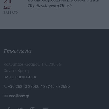
21
Περιβαλλοντική Ηθική
Σεπ
ΣΆΒΒΑΤΟ
Επικοινωνία
Κολυμπάρι Κισάμου, Τ.Κ. 730 06
Χανιά - Κρήτη
ΟΔΗΓΙΕΣ ΠΡΟΣΒΑΣΗΣ
+30 28240 22500 / 22245 / 23685
oac@oac.gr