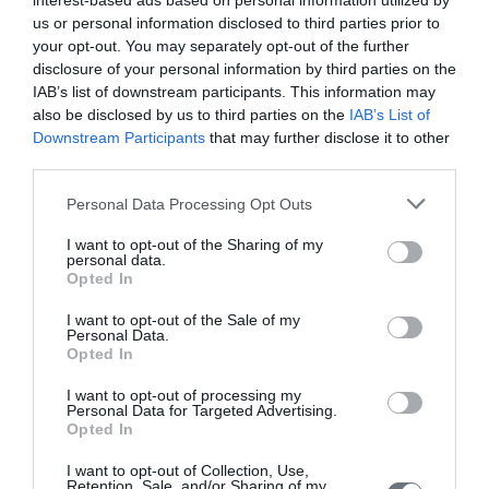
interest-based ads based on personal information utilized by
us or personal information disclosed to third parties prior to
your opt-out. You may separately opt-out of the further
disclosure of your personal information by third parties on the
Πεπραγμένα
IAB’s list of downstream participants. This information may
also be disclosed by us to third parties on the
IAB’s List of
14
Downstream Participants
that may further disclose it to other
«Εν αρχή ην ο έρως»
third parties.
Οκτ
ΔΕΥΤΈΡΑ
Personal Data Processing Opt Outs
I want to opt-out of the Sharing of my
7
personal data.
Εν αρχή ην ο έρως
Opted In
Οκτ
I want to opt-out of the Sale of my
ΔΕΥΤΈΡΑ
Personal Data.
Opted In
21
6ο Οικολογικό Συνέδριο Θεολογία και
I want to opt-out of processing my
Περιβαλλοντική Ηθική
Personal Data for Targeted Advertising.
Σεπ
Opted In
ΣΆΒΒΑΤΟ
I want to opt-out of Collection, Use,
Retention, Sale, and/or Sharing of my