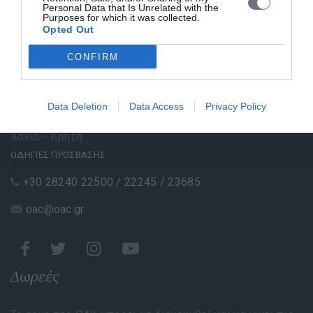
Personal Data that Is Unrelated with the
Purposes for which it was collected.
Opted Out
CONFIRM
Επικοινωνία
Data Deletion
Data Access
Privacy Policy
Κολυμπάρι Κισάμου, Τ.Κ. 730 06
Χανιά - Κρήτη
ΟΔΗΓΙΕΣ ΠΡΟΣΒΑΣΗΣ
+30 28240 22500 / 22245 / 23685
oac@oac.gr
Δωρεές