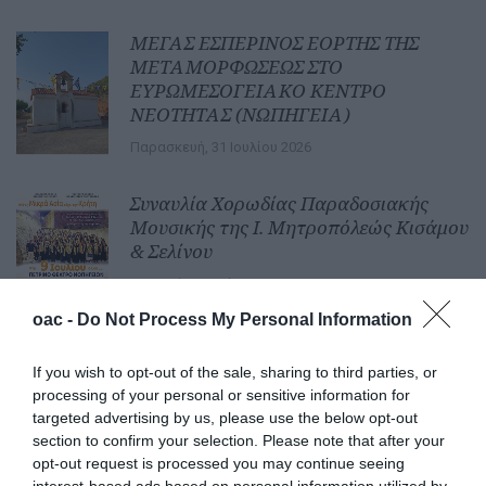
ΜΕΓΑΣ ΕΣΠΕΡΙΝΟΣ ΕΟΡΤΗΣ ΤΗΣ
ΜΕΤΑΜΟΡΦΩΣΕΩΣ ΣΤΟ
ΕΥΡΩΜΕΣΟΓΕΙΑΚΟ ΚΕΝΤΡΟ
ΝΕΟΤΗΤΑΣ (ΝΩΠΗΓΕΙΑ)
Παρασκευή, 31 Ιουλίου 2026
Συναυλία Χορωδίας Παραδοσιακής
Μουσικής της Ι. Μητροπόλεώς Κισάμου
& Σελίνου
Κυριακή, 5 Ιουλίου 2026
oac -
Do Not Process My Personal Information
Φονταμενταλισμός και Προστασία των
If you wish to opt-out of the sale, sharing to third parties, or
Θρησκευτικών Μνημείων και Τόπων
processing of your personal or sensitive information for
targeted advertising by us, please use the below opt-out
Δευτέρα, 22 Ιουνίου 2026
section to confirm your selection. Please note that after your
opt-out request is processed you may continue seeing