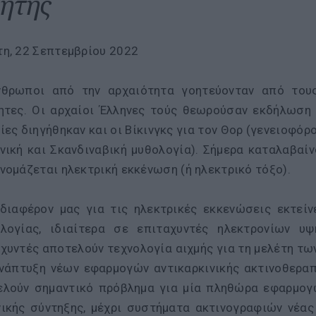
ήτης
η, 22 Σεπτεμβρίου 2022
νθρωποι από την αρχαιότητα γοητεύονταν από τους
ητες. Οι αρχαίοι Έλληνες τούς θεωρούσαν εκδήλωση
ίες διηγήθηκαν και οι Βίκινγκς για τον Θορ (γενειοφόρ
νική και Σκανδιναβική μυθολογία). Σήμερα καταλαβαί
νομάζεται ηλεκτρική εκκένωση (ή ηλεκτρικό τόξο).
διαφέρον μας για τις ηλεκτρικές εκκενώσεις εκτεί
ολογίας, ιδιαίτερα σε επιταχυντές ηλεκτρονίων υψ
χυντές αποτελούν τεχνολογία αιχμής για τη μελέτη τω
νάπτυξη νέων εφαρμογών αντικαρκινικής ακτινοθεραπε
ελούν σημαντικό πρόβλημα για μία πληθώρα εφαρμογώ
ικής σύντηξης, μέχρι συστήματα ακτινογραφιών νέας 