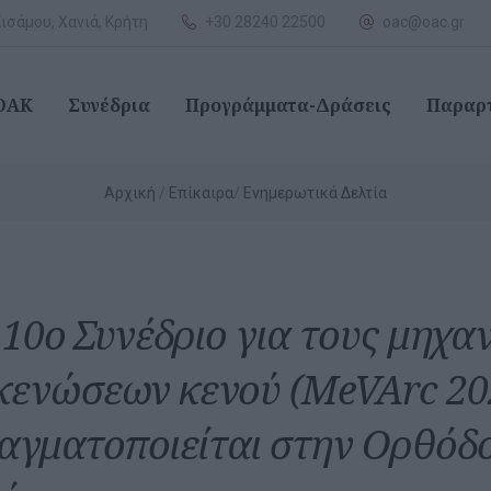
ισάμου, Χανιά, Κρήτη
+30 28240 22500
oac@oac.gr
 ΟΑΚ
Συνέδρια
Προγράμματα-Δράσεις
Παραρ
Αρχική
Επίκαιρα
Ενημερωτικά Δελτία
 10ο Συνέδριο για τους μηχα
κενώσεων κενού (MeVArc 20
αγματοποιείται στην Ορθόδ