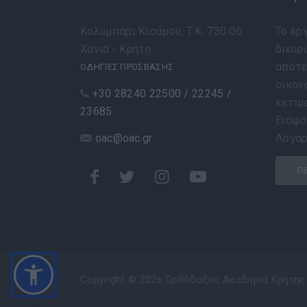
Κολυμπάρι Κισάμου, Τ.Κ. 730 06
Το έρ
Χανιά - Κρήτη
διευρυ
αποτε
ΟΔΗΓΙΕΣ ΠΡΟΣΒΑΣΗΣ
οικον
+30 28240 22500 / 22245 /
εκτιμ
23685
Εισφο
oac@oac.gr
Λογαρ
Π
Copyright © 2026 Ορθόδοξος Ακαδημία Κρήτης