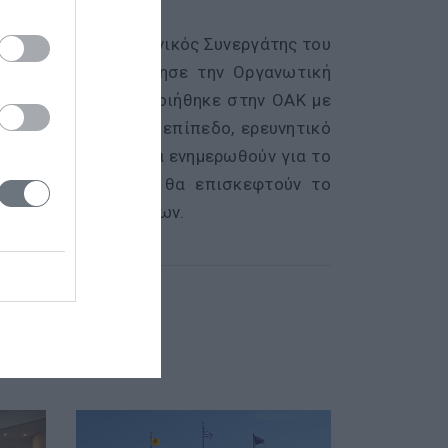
 Ζορμπά, ο Επιστημονικός Συνεργάτης του
δρους και ευχαρίστησε την Οργανωτική
αρτο που πραγματοποιήθηκε στην ΟΑΚ με
όρο, σε παγκόσμιο επίπεδο, ερευνητικό
 οι συμμετέχοντες θα ενημερωθούν για το
 του Ιδρύματος και θα επισκεφτούν το
ό Μουσείο των Χανίων.