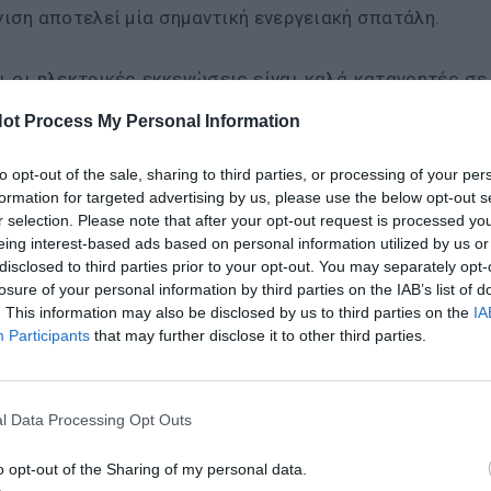
ιση αποτελεί μία σημαντική ενεργειακή σπατάλη.
ι οι ηλεκτρικές εκκενώσεις είναι καλά κατανοητές σε
 στο κενό έχει ακόμα αρκετές πτυχές που παρα
ot Process My Personal Information
τήθηκαν για να συζητήσουν πολλοί ερευνητές από όλο 
ξα Κενού (International Workshop on the Mechanis
to opt-out of the sale, sharing to third parties, or processing of your per
formation for targeted advertising by us, please use the below opt-out s
ματοποιείται στις 18-22 Σεπτεμβρίου στην Ορθόδοξο
r selection. Please note that after your opt-out request is processed y
ν.
eing interest-based ads based on personal information utilized by us or
disclosed to third parties prior to your opt-out. You may separately opt-
losure of your personal information by third parties on the IAB’s list of
υνέδριο αυτό έχει καθιερωθεί εδώ και 11 χρόνια, 
. This information may also be disclosed by us to third parties on the
IA
ορες Χώρες και κλάδους, όπως η επιστήμη τω
Participants
that may further disclose it to other third parties.
ρομαγνητισμός και η φυσική του πλάσματος. Φέτος, δ
TER» από το Πανεπιστήμιο του Τάρτου της Εσθονίας
α Κυριτσάκη. Το Συνέδριο είχε 74 συμμετέχοντες, με
l Data Processing Opt Outs
ουν νέες πτυχές του φαινομένου και να κάνουν σημαν
o opt-out of the Sharing of my personal data.
λημάτων που προκαλεί.