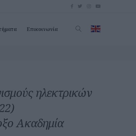
τήματα
Επικοινωνία
νισμούς ηλεκτρικών
22)
οξο Ακαδημία