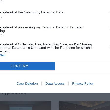
In
ρους του Γενικού Διευθυντή της ΟΑΚ, Δρ Κωνσταντίνου
o opt-out of the Sale of my Personal Data.
ματος, Αντώνης Καλογεράκης, καλωσόρισε τους Συνέ
In
οπή, δεδομένου ότι το τρέχον Συνέδριο ήταν το τέτ
to opt-out of processing my Personal Data for Targeted
ing.
ητές και ερευνητές που συνεργάζονται με το πρωτοπ
In
ο CERN της Ελβετίας. Κατά τη διάρκεια του Συνεδρίου
o opt-out of Collection, Use, Retention, Sale, and/or Sharing
νητικό Έργο της ΟΑΚ, τις περιβαλλοντικές δράσεις
ersonal Data that Is Unrelated with the Purposes for which it
lected.
ίο Κρητικών Βοτάνων της ΟΑΚ και το νέο Αρχαιολογικ
Out
CONFIRM
this:
Data Deletion
Data Access
Privacy Policy
ογραφίες