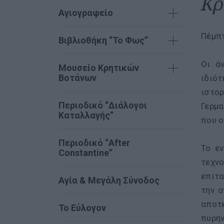
Κρ
Αγιογραφείο
Πέμπτ
Βιβλιοθήκη “Το Φως”
Οι ά
Μουσείο Κρητικών
Βοτάνων
ιδιότ
ιστορ
Περιοδικό “Διάλογοι
Γερμα
Καταλλαγής”
που ο
Περιοδικό “After
Το εν
Constantine”
τεχν
επιτα
Αγία & Μεγάλη Σύνοδος
την α
αποτ
Το Εύλογον
πυρην