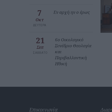
7
Εν αρχή ην ο έρως
Οκτ
ΔΕΥΤΈΡΑ
21
6ο Οικολογικό
Συνέδριο Θεολογία
Σεπ
και
ΣΆΒΒΑΤΟ
Περιβαλλοντική
Ηθική
Επικοινωνία
Δωρ