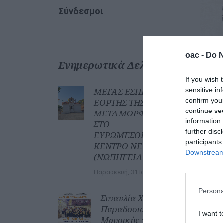
Σύνδεσμοι
oac -
Do N
Ενημερωτικά Δελτία
If you wish 
sensitive in
ΜΕΓΑΣ ΕΣΠΕΡΙΝΟΣ
confirm you
ΕΟΡΤΗΣ ΤΗΣ
continue se
ΜΕΤΑΜΟΡΦΩΣΕΩΣ
information 
ΣΤΟ
further disc
ΕΥΡΩΜΕΣΟΓΕΙΑΚΟ
participants
ΚΕΝΤΡΟ ΝΕΟΤΗΤΑΣ
Downstream 
(ΝΩΠΗΓΕΙΑ)
Παρασκευή, 31 Ιουλίου 2026
Persona
Συναυλία Χορωδίας
Παραδοσιακής
I want t
Μουσικής της Ι.