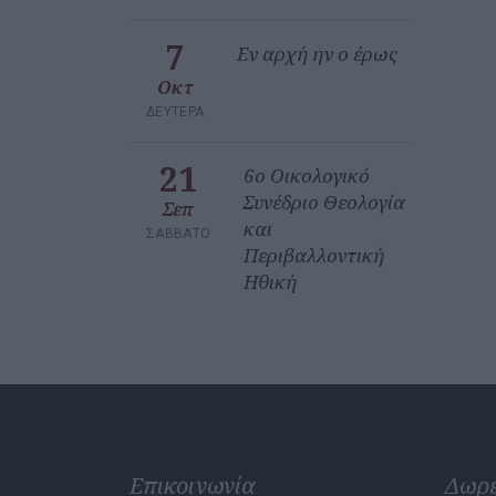
7
Εν αρχή ην ο έρως
Οκτ
ΔΕΥΤΈΡΑ
21
6ο Οικολογικό
Συνέδριο Θεολογία
Σεπ
και
ΣΆΒΒΑΤΟ
Περιβαλλοντική
Ηθική
Επικοινωνία
Δωρ