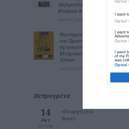
Opted 
Μητροπόλεώς
Κισάμου & Σελίνου
I want t
Κυριακή, 5 Ιουλίου 2026
Opted 
I want 
Φονταμενταλισμός
Advertis
και Προστασία των
Opted 
Θρησκευτικών
I want t
Μνημείων και
of my P
Τόπων
was col
Opted 
Δευτέρα, 22 Ιουνίου 2026
Πεπραγμένα
14
«Εν αρχή ην ο
έρως»
Οκτ
ΔΕΥΤΈΡΑ