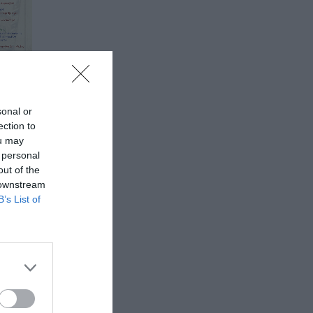
sonal or
ection to
ou may
 personal
out of the
 downstream
B’s List of