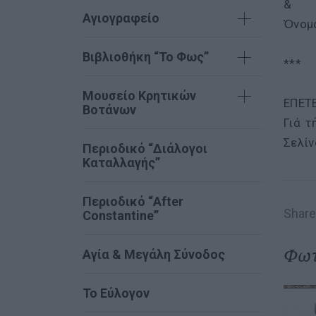
&
Αγιογραφείο
Ὀνομα
Βιβλιοθήκη “Το Φως”
***
Μουσείο Κρητικών
ΕΠΕΤ
Βοτάνων
Γιά 
Σελίν
Περιοδικό “Διάλογοι
Καταλλαγής”
Περιοδικό “After
Share 
Constantine”
Φωτ
Αγία & Μεγάλη Σύνοδος
Το Εύλογον