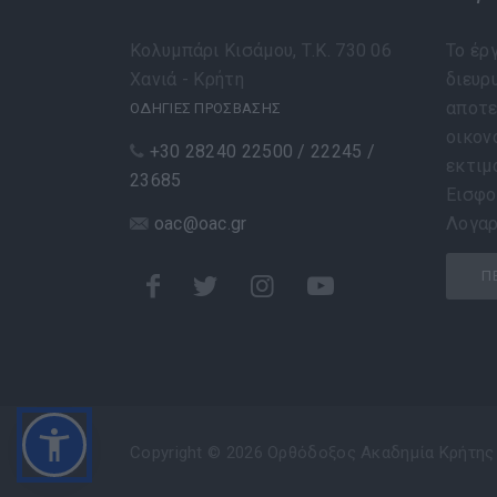
Κολυμπάρι Κισάμου, Τ.Κ. 730 06
Το έρ
Χανιά - Κρήτη
διευρυ
αποτε
ΟΔΗΓΙΕΣ ΠΡΟΣΒΑΣΗΣ
οικον
+30 28240 22500 / 22245 /
εκτιμ
23685
Εισφο
oac@oac.gr
Λογαρ
Π
Copyright © 2026 Ορθόδοξος Ακαδημία Κρήτης