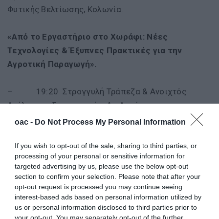
Φυτικής Βελτίωσης, Κολωνία.
«Από το Εργαστήριο στο Χωράφι: Νέες
Τεχνολογίες & Έξυπνες Πρακτικές για την
Αγροτική Παραγωγή».
– 19:20 Στρογγυλή Τράπεζα & Ανοιχτός
Διάλογος - Συντονισμός: Δρ Αντώνιος
Καλογεράκης, Υπεύθυνος Ινστιτούτου Θεολογίας &
oac -
Do Not Process My Personal Information
Οικολογίας - Παράρτημα Ορθοδόξου Ακαδημίας
Κρήτης.
If you wish to opt-out of the sale, sharing to third parties, or
processing of your personal or sensitive information for
targeted advertising by us, please use the below opt-out
«Σχεδιάζοντας την Ανθεκτική Κρήτη του
section to confirm your selection. Please note that after your
Μέλλοντος».
opt-out request is processed you may continue seeing
interest-based ads based on personal information utilized by
us or personal information disclosed to third parties prior to
– 20:00 Συμπεράσματα
your opt-out. You may separately opt-out of the further