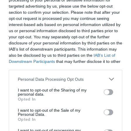
processing of your personal or sensitive information for
targeted advertising by us, please use the below opt-out
section to confirm your selection. Please note that after your
opt-out request is processed you may continue seeing
interest-based ads based on personal information utilized by
us or personal information disclosed to third parties prior to
your opt-out. You may separately opt-out of the further
disclosure of your personal information by third parties on the
Ενημερωτικά Δελτία
IAB’s list of downstream participants. This information may
also be disclosed by us to third parties on the
IAB’s List of
ΜΕΓΑΣ ΕΣΠΕΡΙΝΟΣ ΕΟΡΤΗΣ ΤΗΣ
Downstream Participants
that may further disclose it to other
ΜΕΤΑΜΟΡΦΩΣΕΩΣ ΣΤΟ
third parties.
ΕΥΡΩΜΕΣΟΓΕΙΑΚΟ ΚΕΝΤΡΟ
ΝΕΟΤΗΤΑΣ (ΝΩΠΗΓΕΙΑ)
Personal Data Processing Opt Outs
Παρασκευή, 31 Ιουλίου 2026
I want to opt-out of the Sharing of my
personal data.
Opted In
Συναυλία Χορωδίας Παραδοσιακής
Μουσικής της Ι. Μητροπόλεώς Κισάμου
I want to opt-out of the Sale of my
Personal Data.
& Σελίνου
Opted In
Κυριακή, 5 Ιουλίου 2026
I want to opt-out of processing my