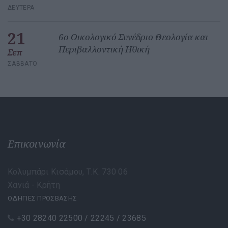
ΔΕΥΤΈΡΑ
21
6ο Οικολογικό Συνέδριο Θεολογία και
Περιβαλλοντική Ηθική
Σεπ
ΣΆΒΒΑΤΟ
Επικοινωνία
Κολυμπάρι Κισάμου, Τ.Κ. 730 06
Χανιά - Κρήτη
ΟΔΗΓΙΕΣ ΠΡΟΣΒΑΣΗΣ
+30 28240 22500 / 22245 / 23685