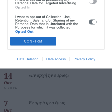
Personal Data for Targeted Advertising.
Opted In
Φονταμενταλισμός και Προστασία των
I want to opt-out of Collection, Use,
Θρησκευτικών Μνημείων και Τόπων
Retention, Sale, and/or Sharing of my
Personal Data that Is Unrelated with the
Δευτέρα, 22 Ιουνίου 2026
Purposes for which it was collected.
Opted Out
CONFIRM
Data Deletion
Data Access
Privacy Policy
Πεπραγμένα
14
«Εν αρχή ην ο έρως»
Οκτ
ΔΕΥΤΈΡΑ
7
Εν αρχή ην ο έρως
Οκτ