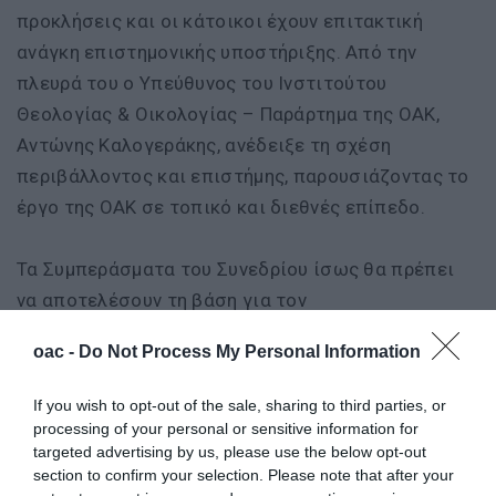
προκλήσεις και οι κάτοικοι έχουν επιτακτική
ανάγκη επιστημονικής υποστήριξης. Από την
πλευρά του ο Υπεύθυνος του Ινστιτούτου
Θεολογίας & Οικολογίας – Παράρτημα της ΟΑΚ,
Αντώνης Καλογεράκης, ανέδειξε τη σχέση
περιβάλλοντος και επιστήμης, παρουσιάζοντας το
έργο της ΟΑΚ σε τοπικό και διεθνές επίπεδο.
Τα Συμπεράσματα του Συνεδρίου ίσως θα πρέπει
να αποτελέσουν τη βάση για τον
επαναπροσδιορισμό του τρόπου καλλιέργειας στην
oac -
Do Not Process My Personal Information
Κρήτη και να υπάρξει συνεργασία μεταξύ όλων των
Φορέων για τη βιωσιμότητα του νησιού,
If you wish to opt-out of the sale, sharing to third parties, or
πρωτίστως για τον σεβασμό των καλλιεργητών
processing of your personal or sensitive information for
targeted advertising by us, please use the below opt-out
απέναντι στο Φυσικό Περιβάλλον και σε όσα
section to confirm your selection. Please note that after your
προσφέρει απλόχερα στον άνθρωπο.