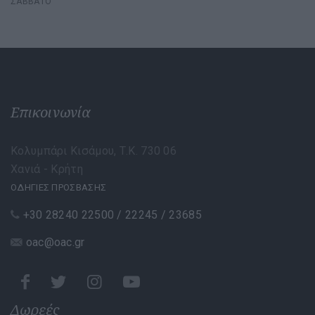
ΣΆΒΒΑΤΟ
Επικοινωνία
Κολυμπάρι Κισάμου, Τ.Κ. 730 06
Χανιά - Κρήτη
ΟΔΗΓΙΕΣ ΠΡΟΣΒΑΣΗΣ
+30 28240 22500 / 22245 / 23685
oac@oac.gr
Δωρεές