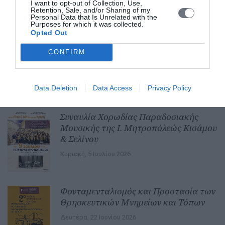
I want to opt-out of Collection, Use,
Retention, Sale, and/or Sharing of my
Ενημερωτικά Δελτία
Personal Data that Is Unrelated with the
Purposes for which it was collected.
Opted Out
ΜΕΓΑΣ ΕΣΠΕΡΙΝΟΣ ΕΟΡΤΗΣ ΤΗΣ
ΜΕΤΑΜΟΡΦΩΣΕΩΣ ΣΤΟ
CONFIRM
ΕΥΡΩΜΕΣΟΓΕΙΑΚΟ ΚΕΝΤΡΟ
ΝΕΟΤΗΤΑΣ (ΝΩΠΗΓΕΙΑ)
Data Deletion
Data Access
Privacy Policy
Παρασκευή, 31 Ιουλίου 2026
Συναυλία Χορωδίας Παραδοσιακής
Μουσικής της Ι. Μητροπόλεώς Κισάμου
& Σελίνου
Κυριακή, 5 Ιουλίου 2026
Φονταμενταλισμός και Προστασία των
Θρησκευτικών Μνημείων και Τόπων
Δευτέρα, 22 Ιουνίου 2026