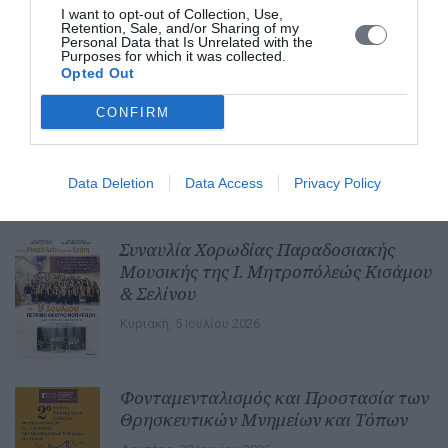
I want to opt-out of Collection, Use,
Retention, Sale, and/or Sharing of my
Personal Data that Is Unrelated with the
Ενημερωτικά Δελτία
Purposes for which it was collected.
Opted Out
ΜΕΓΑΣ ΕΣΠΕΡΙΝΟΣ ΕΟΡΤΗΣ ΤΗΣ
CONFIRM
ΜΕΤΑΜΟΡΦΩΣΕΩΣ ΣΤΟ
ΕΥΡΩΜΕΣΟΓΕΙΑΚΟ ΚΕΝΤΡΟ
ΝΕΟΤΗΤΑΣ (ΝΩΠΗΓΕΙΑ)
Data Deletion
Data Access
Privacy Policy
Παρασκευή, 31 Ιουλίου 2026
Συναυλία Χορωδίας Παραδοσιακής
Μουσικής της Ι. Μητροπόλεώς Κισάμου
& Σελίνου
Κυριακή, 5 Ιουλίου 2026
Φονταμενταλισμός και Προστασία των
Θρησκευτικών Μνημείων και Τόπων