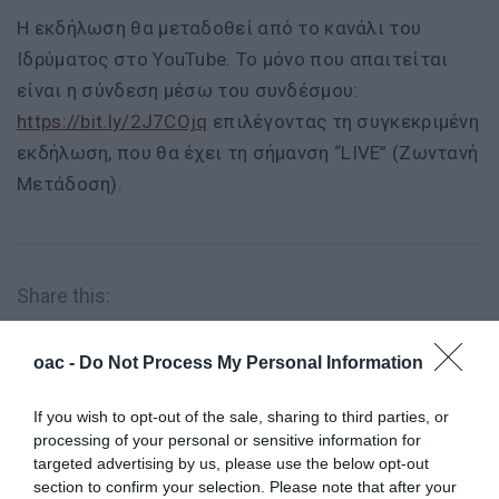
Η εκδήλωση θα μεταδοθεί από το κανάλι του
Ιδρύματος στο YouTube. Το μόνο που απαιτείται
είναι η σύνδεση μέσω του συνδέσμου:
https://bit.ly/2J7COjq
επιλέγοντας τη συγκεκριμένη
εκδήλωση, που θα έχει τη σήμανση “LIVE” (Ζωντανή
Μετάδοση).
Share this:
Φωτογραφίες
oac -
Do Not Process My Personal Information
If you wish to opt-out of the sale, sharing to third parties, or
processing of your personal or sensitive information for
targeted advertising by us, please use the below opt-out
section to confirm your selection. Please note that after your