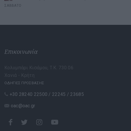
ΣΆΒΒΑΤΟ
Επικοινωνία
Κολυμπάρι Κισάμου, Τ.Κ. 730 06
Χανιά - Κρήτη
ΟΔΗΓΙΕΣ ΠΡΟΣΒΑΣΗΣ
+30 28240 22500 / 22245 / 23685
oac@oac.gr