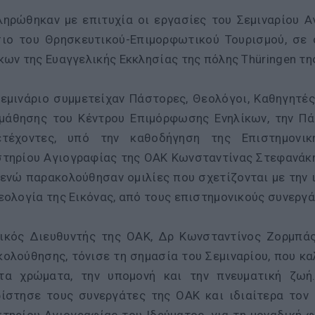
ηρώθηκαν με επιτυχία οι εργασίες του Σεμιναρίου 
σιο του Θρησκευτικού-Επιμορφωτικού Τουρισμού, σε
κων της Ευαγγελικής Εκκλησίας της πόλης Thüringen τη
εμινάριο συμμετείχαν Πάστορες, Θεολόγοι, Καθηγητές
 μάθησης του Κέντρου Επιμόρφωσης Ενηλίκων, την Πά
ετέχοντες, υπό την καθοδήγηση της Επιστημονικ
τηρίου Αγιογραφίας της ΟΑΚ Κωνσταντίνας Στεφανάκη
 ενώ παρακολούθησαν ομιλίες που σχετίζονται με την ι
εολογία της Εικόνας, από τους επιστημονικούς συνεργά
νικός Διευθυντής της ΟΑΚ, Δρ Κωνσταντίνος Ζορμπά
ολούθησης, τόνισε τη σημασία του Σεμιναρίου, που καλ
τα χρώματα, την υπομονή και την πνευματική ζωή
ίστησε τους συνεργάτες της ΟΑΚ και ιδιαίτερα τον 