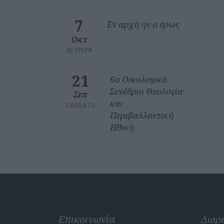
7
Εν αρχή ην ο έρως
Οκτ
ΔΕΥΤΈΡΑ
21
6ο Οικολογικό
Συνέδριο Θεολογία
Σεπ
και
ΣΆΒΒΑΤΟ
Περιβαλλοντική
Ηθική
Επικοινωνία
Δωρ