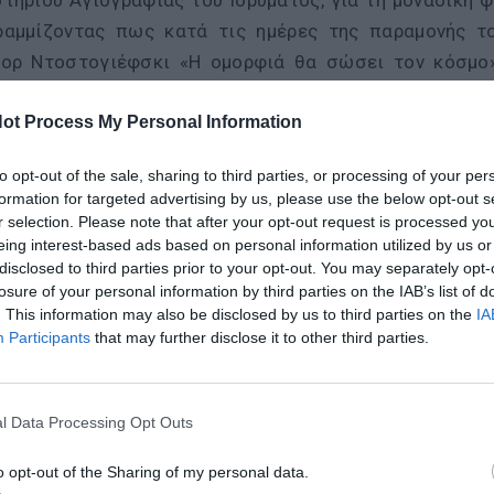
τηρίου Αγιογραφίας του Ιδρύματος, για τη μοναδική 
ραμμίζοντας πως κατά τις ημέρες της παραμονής τ
τορ Ντοστογιέφσκι «Η ομορφιά θα σώσει τον κόσμο»
ρίστησε τους συνεργάτες του Ιδρύματος, για τη
ot Process My Personal Information
τέχοντες του Σεμιναρίου, ευχόμενη να έχουν την προ
ραφίας στη ζωή τους.
to opt-out of the sale, sharing to third parties, or processing of your per
formation for targeted advertising by us, please use the below opt-out s
μμετέχοντες είχαν παράλληλα την ευκαιρία να επισκε
r selection. Please note that after your opt-out request is processed y
eing interest-based ads based on personal information utilized by us or
εριοχής, όπως την Ιερά Μονή Γωνιάς, τον Ιερό Ναό
disclosed to third parties prior to your opt-out. You may separately opt-
ου), τον Ιερό Ναό Αγίου Στεφάνου (Δρακώνα), την Ι
losure of your personal information by third parties on the IAB’s list of
τη Ηλία (Ακρωτήρι) κ.ά.
. This information may also be disclosed by us to third parties on the
IA
Participants
that may further disclose it to other third parties.
this:
l Data Processing Opt Outs
o opt-out of the Sharing of my personal data.
ογραφίες