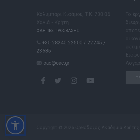
Κολυμπάρι Κισάμου, Τ.Κ. 730 06
Το έρ
Χανιά - Κρήτη
διευρυ
αποτε
ΟΔΗΓΙΕΣ ΠΡΟΣΒΑΣΗΣ
οικον
+30 28240 22500 / 22245 /
εκτιμ
23685
Εισφο
oac@oac.gr
Λογαρ
Π
Copyright © 2026 Ορθόδοξος Ακαδημία Κρήτης