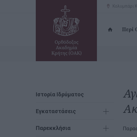
Κολυμπάρι Κ
Περί
Αγ
Ιστορία Ιδρύματος
Ακ
Εγκαταστάσεις
Παρεκκλήσια
Παρασ