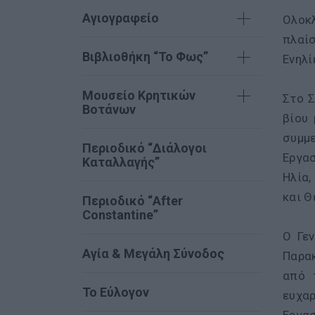
Αγιογραφείο
Ολοκλ
πλαί
Βιβλιοθήκη “Το Φως”
Ενηλί
Μουσείο Κρητικών
Στο Σ
Βοτάνων
βίου
συμμ
Περιοδικό “Διάλογοι
Εργασ
Καταλλαγής”
Ηλία,
και Θ
Περιοδικό “After
Constantine”
Ο Γε
Αγία & Μεγάλη Σύνοδος
Παρακ
από 
Το Εύλογον
ευχαρ